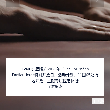
跳转至最后一张幻灯片
下一张幻
LVMH集团发布2026年「Les Journées
Particulières特别开放日」活动计划：11国65处场
地开放，呈献专属匠艺体验
了解更多
饰视频
静音装饰视频
暂停装
取消