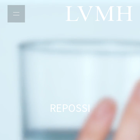
LVMH主页
REPOSSI