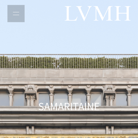
LVMH主页
SAMARITAINE