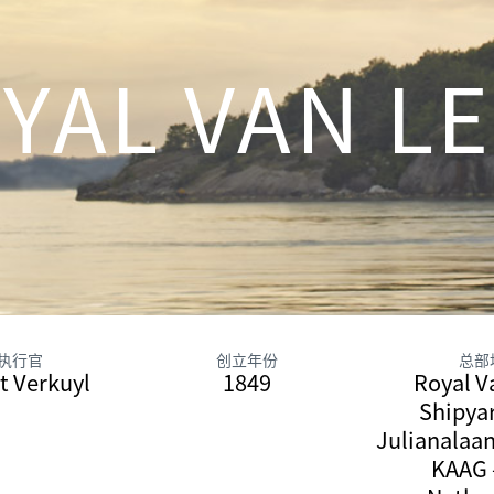
YAL VAN L
执行官
创立年份
总部
t Verkuyl
1849
Royal V
Shipyar
Julianalaan
KAAG 