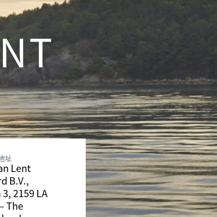
ENT
地址
an Lent
d B.V.,
 3, 2159 LA
– The