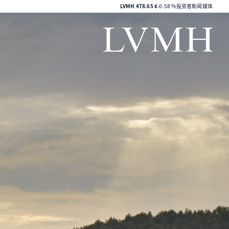
LVMH集团股价
LVMH
478.65 €
-0.58 %
投资者
新闻媒体
LVMH主页