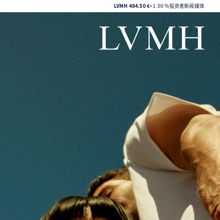
LVMH集团股价
LVMH
484.50 €
+1.00 %
投资者
新闻媒体
LVMH主页