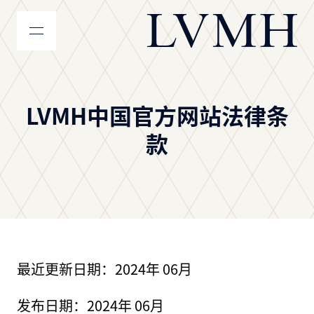
LVMH主页
LVMH中国官方网站法律条
款
最近更新日期：2024年 06月
发布日期：2024年 06月