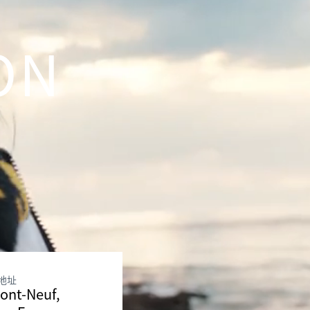
ON
地址
Pont-Neuf,