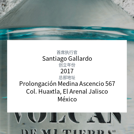
首席执行官
Santiago Gallardo
创立年份
2017
总部地址
Prolongación Medina Ascencio 567
Col. Huaxtla, El Arenal Jalisco
México