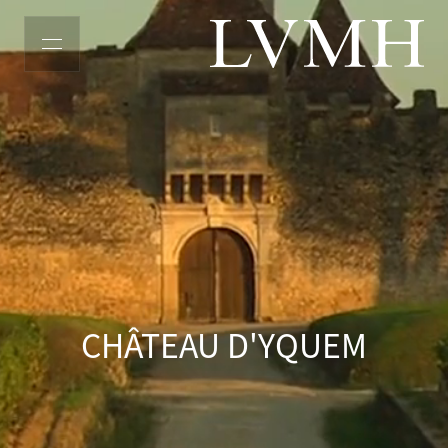
LVMH主页
CHÂTEAU D'YQUEM