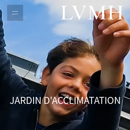
LVMH主页
JARDIN D'ACCLIMATATION